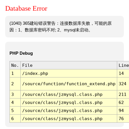
Database Error
(1040) 365建站错误警告：连接数据库失败，可能的原
因：1、数据库密码不对; 2、mysql未启动。
PHP Debug
No.
File
Line
1
/index.php
14
2
/source/function/function_extend.php
324
3
/source/class/jzmysql.class.php
211
4
/source/class/jzmysql.class.php
62
5
/source/class/jzmysql.class.php
94
6
/source/class/jzmysql.class.php
76