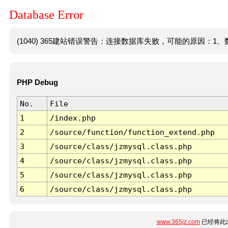
Database Error
(1040) 365建站错误警告：连接数据库失败，可能的原因：1、数
PHP Debug
No.
File
1
/index.php
2
/source/function/function_extend.php
3
/source/class/jzmysql.class.php
4
/source/class/jzmysql.class.php
5
/source/class/jzmysql.class.php
6
/source/class/jzmysql.class.php
www.365jz.com
已经将此