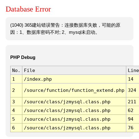
Database Error
(1040) 365建站错误警告：连接数据库失败，可能的原
因：1、数据库密码不对; 2、mysql未启动。
PHP Debug
No.
File
Line
1
/index.php
14
2
/source/function/function_extend.php
324
3
/source/class/jzmysql.class.php
211
4
/source/class/jzmysql.class.php
62
5
/source/class/jzmysql.class.php
94
6
/source/class/jzmysql.class.php
76