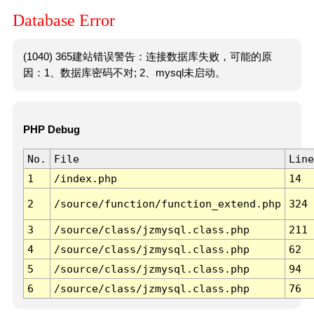
Database Error
(1040) 365建站错误警告：连接数据库失败，可能的原
因：1、数据库密码不对; 2、mysql未启动。
PHP Debug
No.
File
Line
1
/index.php
14
2
/source/function/function_extend.php
324
3
/source/class/jzmysql.class.php
211
4
/source/class/jzmysql.class.php
62
5
/source/class/jzmysql.class.php
94
6
/source/class/jzmysql.class.php
76