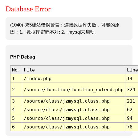
Database Error
(1040) 365建站错误警告：连接数据库失败，可能的原
因：1、数据库密码不对; 2、mysql未启动。
PHP Debug
No.
File
Line
1
/index.php
14
2
/source/function/function_extend.php
324
3
/source/class/jzmysql.class.php
211
4
/source/class/jzmysql.class.php
62
5
/source/class/jzmysql.class.php
94
6
/source/class/jzmysql.class.php
76