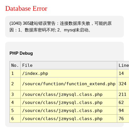
Database Error
(1040) 365建站错误警告：连接数据库失败，可能的原
因：1、数据库密码不对; 2、mysql未启动。
PHP Debug
No.
File
Line
1
/index.php
14
2
/source/function/function_extend.php
324
3
/source/class/jzmysql.class.php
211
4
/source/class/jzmysql.class.php
62
5
/source/class/jzmysql.class.php
94
6
/source/class/jzmysql.class.php
76