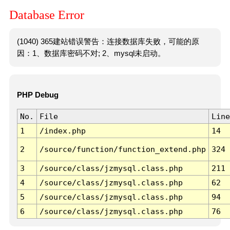
Database Error
(1040) 365建站错误警告：连接数据库失败，可能的原
因：1、数据库密码不对; 2、mysql未启动。
PHP Debug
No.
File
Line
1
/index.php
14
2
/source/function/function_extend.php
324
3
/source/class/jzmysql.class.php
211
4
/source/class/jzmysql.class.php
62
5
/source/class/jzmysql.class.php
94
6
/source/class/jzmysql.class.php
76