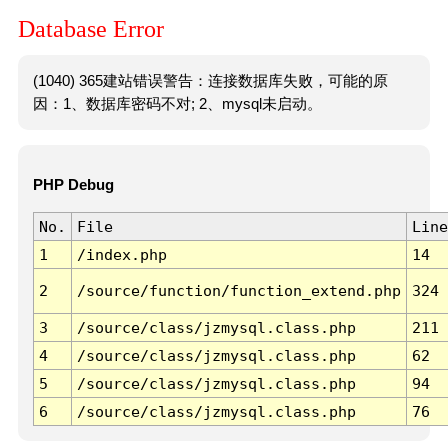
Database Error
(1040) 365建站错误警告：连接数据库失败，可能的原
因：1、数据库密码不对; 2、mysql未启动。
PHP Debug
No.
File
Line
1
/index.php
14
2
/source/function/function_extend.php
324
3
/source/class/jzmysql.class.php
211
4
/source/class/jzmysql.class.php
62
5
/source/class/jzmysql.class.php
94
6
/source/class/jzmysql.class.php
76