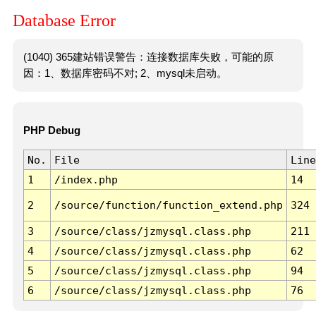
Database Error
(1040) 365建站错误警告：连接数据库失败，可能的原
因：1、数据库密码不对; 2、mysql未启动。
PHP Debug
No.
File
Line
1
/index.php
14
2
/source/function/function_extend.php
324
3
/source/class/jzmysql.class.php
211
4
/source/class/jzmysql.class.php
62
5
/source/class/jzmysql.class.php
94
6
/source/class/jzmysql.class.php
76