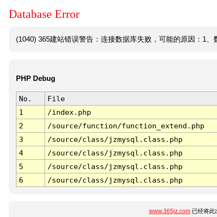
Database Error
(1040) 365建站错误警告：连接数据库失败，可能的原因：1、数
PHP Debug
No.
File
1
/index.php
2
/source/function/function_extend.php
3
/source/class/jzmysql.class.php
4
/source/class/jzmysql.class.php
5
/source/class/jzmysql.class.php
6
/source/class/jzmysql.class.php
www.365jz.com
已经将此