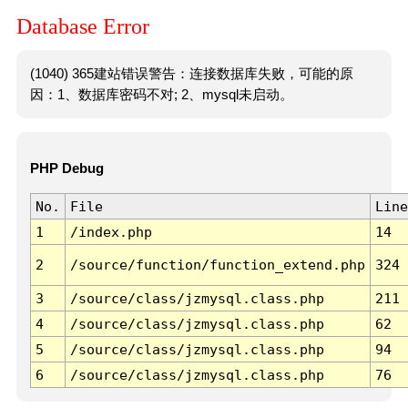
Database Error
(1040) 365建站错误警告：连接数据库失败，可能的原
因：1、数据库密码不对; 2、mysql未启动。
PHP Debug
No.
File
Line
1
/index.php
14
2
/source/function/function_extend.php
324
3
/source/class/jzmysql.class.php
211
4
/source/class/jzmysql.class.php
62
5
/source/class/jzmysql.class.php
94
6
/source/class/jzmysql.class.php
76