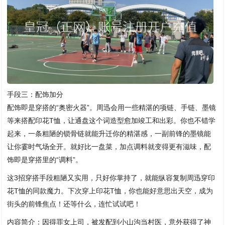
手段三：配饰加分
配饰即是穿搭的“奥密火器”。周迅会用一些精湛的项链、手链、墨镜
等来搭配印花T恤，让通盘这个词造型愈加竣工和出彩。你也不错学
起来，一条粗陋的锁骨链就能升迁你的精湛感，一副前锋的墨镜能
让你霎时气场全开。就好比一盘菜，加点调料就变得更有滋味，配
饰即是穿搭里的“调料”。
这3招穿搭手段粗陋又实用，只好你掌持了，就能纵容复制周迅穿印
花T恤的同款魔力。下次穿上印花T恤，你也能好意思出天空，成为
街头的前锋焦点！还等什么，连忙试试吧！
内容简介：因得罪女上司，被发配到小山沟当村医，意外获得了神