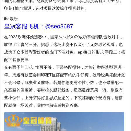
新的动植物图案。这就好比你去挑生果，笃定得挑崭新又面子的，
印花T恤也相通，选对项目这波操作径直封神。
iba娱乐
皇冠客服飞机：@seo3687
在2023欧洲杯预选赛中，国家队队长XXX成功率领球队击败对手，
取得了宝贵的三分。据悉，这场比赛不仅吸引了无数球迷观看，也
成为了众多博彩爱好者的热门下注对象。api接口的形式 手段二：搭
配下装很要津
光有面子的印花T恤可不够，下装搭配得好，才智让举座造型更进一
竿。周迅有技艺会用印花T恤搭配节约的牛仔裤，这种经典搭配永远
不会出错，既失业又前锋。若是你思更有个性小数，也不错搭配一
条高腰的阔腿裤，霎时拉长腿部线条，显高显瘦恶果一流。别像有
些小伙伴，上身穿得好意思好意思的，下装蹂躏配个畅通裤，这搭
配就像一场苦难，霎时把前锋感拉到谷底。