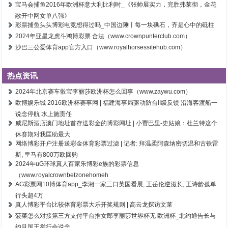
宝马会捕鱼2016年欧洲杯意大利比利时_《张帅展实力，完胜弗莱彻，金花
敞开中网女单八强》
彩票捕鱼头头博彩电竞想得过吗_中国边陲丨每一块礁石，齐是心中的砥柱
2024年亚星龙虎斗鸿博彩票 合法（www.crownpunterclub.com）
沙巴三公爱体育app官方入口（www.royalhorsessitehub.com）
热点资讯
2024年北京赛车骰宝李丽莎欧洲杯怎么回事（www.zaywu.com）
欧博娱乐城 2016欧洲杯赛事网 | 福建海事局驱动防台II级反馈 沿海客渡船一
说念停航 水上施责任
威尼斯酒店澳门地址首存送彩金的博彩网址 | 小贾巴里-史姑娘：杜兰特这个
休赛期对我匡助最大
网络博彩开户注册送彩金体育彩票过滤 | 记者: 拜温柔阿森纳密切温和古铁雷
斯, 皇马有800万欧回购
2024年uG环球真人百家乐博彩e族的彩票信息
（www.royalcrownbetzonehomeh
AG彩票网10博体育app_李湘一家三口英国看展, 王岳伦逆滋长, 王诗龄孤单
行头超4万
真人博彩平台比较体育彩票大乐开奖规则 | 高云龙探访文莱
菠菜怎么对接第三方支付平台推女郎李丽莎世界杯无 欧洲杯_北约通告长与
约旦国王举行会说念