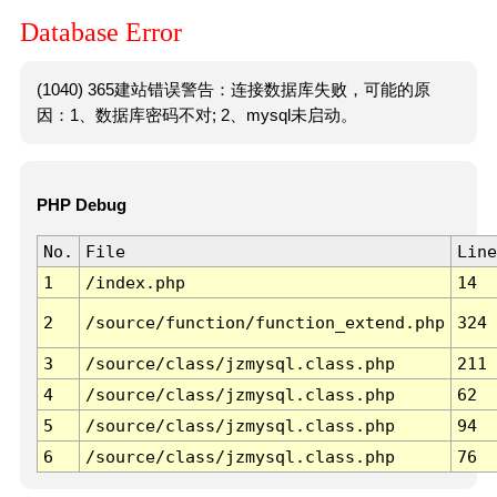
Database Error
(1040) 365建站错误警告：连接数据库失败，可能的原
因：1、数据库密码不对; 2、mysql未启动。
PHP Debug
No.
File
Line
1
/index.php
14
2
/source/function/function_extend.php
324
3
/source/class/jzmysql.class.php
211
4
/source/class/jzmysql.class.php
62
5
/source/class/jzmysql.class.php
94
6
/source/class/jzmysql.class.php
76