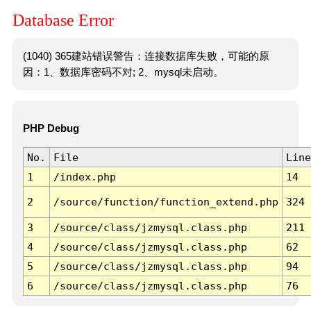
Database Error
(1040) 365建站错误警告：连接数据库失败，可能的原
因：1、数据库密码不对; 2、mysql未启动。
PHP Debug
No.
File
Line
1
/index.php
14
2
/source/function/function_extend.php
324
3
/source/class/jzmysql.class.php
211
4
/source/class/jzmysql.class.php
62
5
/source/class/jzmysql.class.php
94
6
/source/class/jzmysql.class.php
76